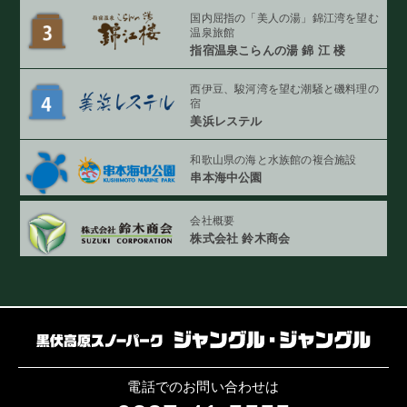
国内屈指の「美人の湯」
錦江湾を望む
温泉旅館
指宿温泉こらんの湯
錦 江 楼
西伊豆、駿河湾を望む
潮騒と磯料理の
宿
美浜レステル
和歌山県の海と
水族館の複合施設
串本海中公園
会社概要
株式会社 鈴木商会
電話でのお問い合わせは