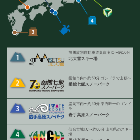
旭川紋別自動車道奥白滝IC〜約10分
北大雪スキー場
函館市内〜約50分 ゴンドラで山頂へ
函館七飯スノーパーク
盛岡市内〜約40分 雫石唯一のゴンド
ラ
岩手高原スノーパーク
仙台宮城I.C〜約60分 山形県のスキー
場