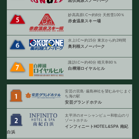
黒伏高原スノーパーク
妙高高原I.C〜約8分 天然雪100％
赤倉温泉スキー場
水上I.C〜約15分 東京から約2時間
奥利根スノーパーク
諏訪I.C〜約40分 晴天率80％
白樺湖ロイヤルヒル
安芸の宮島･厳島神社を望む
みやじまぐ
ち海の駅
安芸グランドホテル
太平洋のオーシャンビュー
和歌山のリ
ゾートホテル
インフィニート
HOTEL&SPA 南紀
白浜