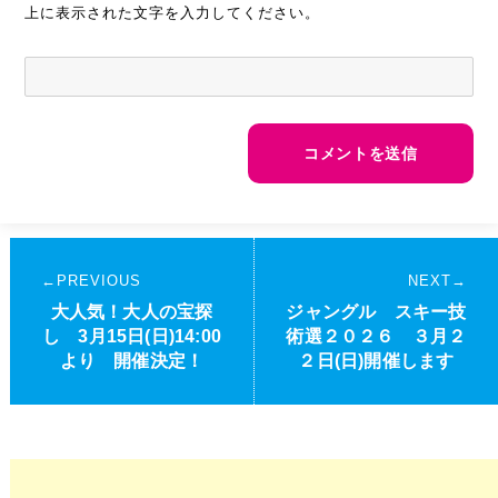
上に表示された文字を入力してください。
投
PREVIOUS
NEXT
稿
Previous
大人気！大人の宝探
Next
ジャングル スキー技
ナ
post:
し 3月15日(日)14:00
post:
術選２０２６ ３月２
より 開催決定！
２日(日)開催します
ビ
ゲ
ー
シ