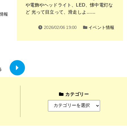
や電飾やヘッドライト、LED、懐中電灯な
ど 光って目立って、滑走しよ……
情報
2026/02/06 19:00
イベント情報
6
Nex
t
pag
カテゴリー
e
カ
テ
ゴ
リ