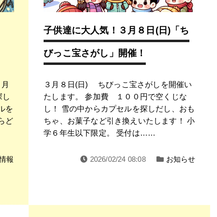
子供達に大人気！３月８日(日)「ち
びっこ宝さがし」開催！
３月
３月８日(日) ちびっこ宝さがしを開催い
探し
たします。 参加費 １００円で空くじな
ルを
し！ 雪の中からカプセルを探しだし、おも
らど
ちゃ、お菓子など引き換えいたします！ 小
学６年生以下限定。 受付は……
情報
2026/02/24 08:08
お知らせ