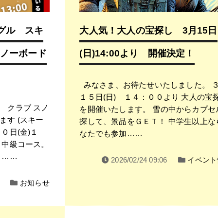
ングル スキ
大人気！大人の宝探し 3月15日
ノーボード
(日)14:00より 開催決定！
みなさま、お待たせいたしました。 
１５日(日) １４：００より 大人の宝
 クラブ スノ
を開催いたします。 雪の中からカプセ
す (スキー
探して、景品をＧＥＴ！ 中学生以上な
０日(金)１
なたでも参加……
。中級コース。
 ……
2026/02/24 09:06
イベント
お知らせ