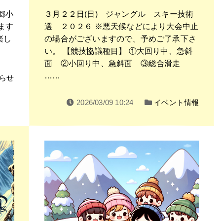
郷小
３月２２日(日) ジャングル スキー技術
ます
選 ２０２６ ※悪天候などにより大会中止
楽し
の場合がございますので、予めご了承下さ
い。 【競技協議種目】 ①大回り中、急斜
面 ②小回り中、急斜面 ③総合滑走
……
らせ
2026/03/09 10:24
イベント情報