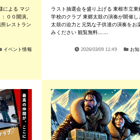
シ様による マジ
ラスト抽選会を盛り上げる 東根市立東
３：００開演。
学校のクラブ 東郷太鼓の演奏が開催し
場所レストラン
太鼓の迫力と元気な子供達の演奏をお
みください 観覧無料……
イベント情報
2026/03/09 11:49
お知