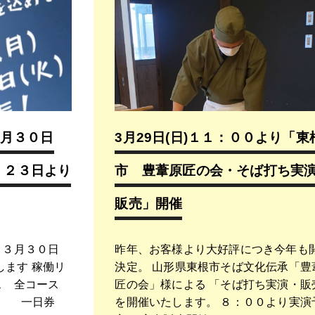
月３０日
3月29日(日)１１：００より「東
業！２３日より
市 豊葦原匠の会・そば打ち実
販売」開催
 ３月３０日
昨年、お客様より大好評につき今年も
たします 稼働リ
決定。 山形県東根市そば文化伝承「豊
ス 全コース
匠の会」様による 「そば打ち実演・販
一般 一日券
を開催いたします。 ８：００より実演